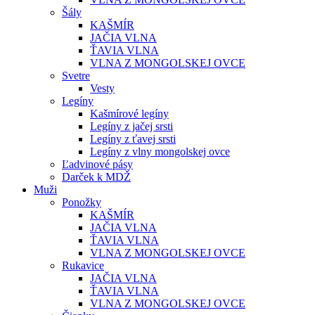
Šály
KAŠMÍR
JAČIA VLNA
ŤAVIA VLNA
VLNA Z MONGOLSKEJ OVCE
Svetre
Vesty
Legíny
Kašmírové legíny
Legíny z jačej srsti
Legíny z ťavej srsti
Legíny z vlny mongolskej ovce
Ľadvinové pásy
Darček k MDŽ
Muži
Ponožky
KAŠMÍR
JAČIA VLNA
ŤAVIA VLNA
VLNA Z MONGOLSKEJ OVCE
Rukavice
JAČIA VLNA
ŤAVIA VLNA
VLNA Z MONGOLSKEJ OVCE