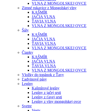
VLNA Z MONGOLSKEJ OVCE
Zimné rukavice z Mongolskej vlny
KAŠMÍR
JAČIA VLNA
ŤAVIA VLNA
VLNA Z MONGOLSKEJ OVCE
Šály
KAŠMÍR
JAČIA VLNA
ŤAVIA VLNA
VLNA Z MONGOLSKEJ OVCE
Čiapky
KAŠMÍR
JAČIA VLNA
ŤAVIA VLNA
VLNA Z MONGOLSKEJ OVCE
Vložky do topánok z Ťavy
Ľadvinové pásy
Legíny
Kašmírové legíny
Legíny z jačej srsti
Legíny z ťavej srsti
Legíny z vlny mongolskej ovce
Svetre
Vesty