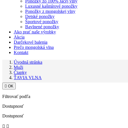
Ponožky zo 100% Jačej vlny
Luxusné kašmírové ponožky
Ponožky z mongolskej vlny
Detské ponožky
Športové ponožky
Bavlnené ponožky
Ako prať naše výrobky
Akcia
Darčekové balenia
Prečo mongolská vlna
Kontakt
Úvodná stránka
Muži
Čiapky
ŤAVIA VLNA

OK
Filtrovať podľa
Dostupnosť
Dostupnosť

