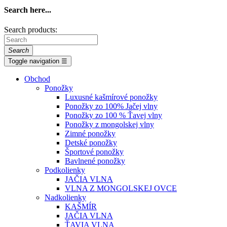
Search here...
Search products:
Search
Toggle navigation
☰
Obchod
Ponožky
Luxusné kašmírové ponožky
Ponožky zo 100% Jačej vlny
Ponožky zo 100 % Ťavej vlny
Ponožky z mongolskej vlny
Zimné ponožky
Detské ponožky
Športové ponožky
Bavlnené ponožky
Podkolienky
JAČIA VLNA
VLNA Z MONGOLSKEJ OVCE
Nadkolienky
KAŠMÍR
JAČIA VLNA
ŤAVIA VLNA