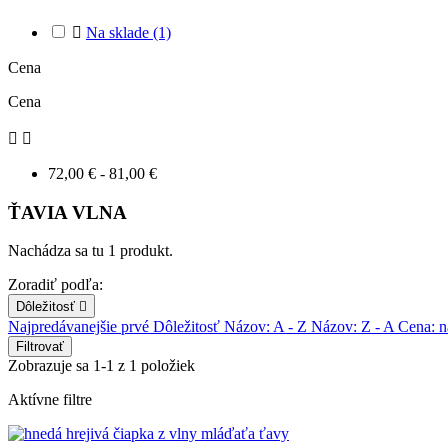

Na sklade
(1)
Cena
Cena


72,00 € - 81,00 €
ŤAVIA VLNA
Nachádza sa tu 1 produkt.
Zoradiť podľa:
Dôležitosť

Najpredávanejšie prvé
Dôležitosť
Názov: A - Z
Názov: Z - A
Cena: n
Filtrovať
Zobrazuje sa 1-1 z 1 položiek
Aktívne filtre