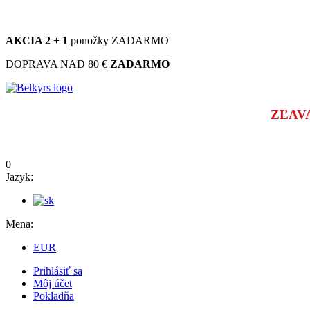
ZÁKAZNÍCKA PODPORA
|
info@belkyrs.sk
+421 902 402 66
AKCIA 2 + 1
ponožky ZADARMO
DOPRAVA NAD 80 €
ZADARMO
ZĽAV
0
Jazyk:
Mena:
EUR
Prihlásiť sa
Môj účet
Pokladňa