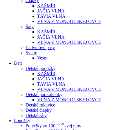
Čiapky
KAŠMÍR
JAČIA VLNA
ŤAVIA VLNA
VLNA Z MONGOLSKEJ OVCE
Šály
KAŠMÍR
JAČIA VLNA
VLNA Z MONGOLSKEJ OVCE
Ľadvinové pásy
Svetre
Vesty
Deti
Detské ponožky
KAŠMÍR
JAČIA VLNA
ŤAVIA VLNA
VLNA Z MONGOLSKEJ OVCE
Detské podkolienky
VLNA Z MONGOLSKEJ OVCE
Detské rukavice
Detské čiapky
Detské šály
Ponožky
Ponožky zo 100 % Ťavej vlny