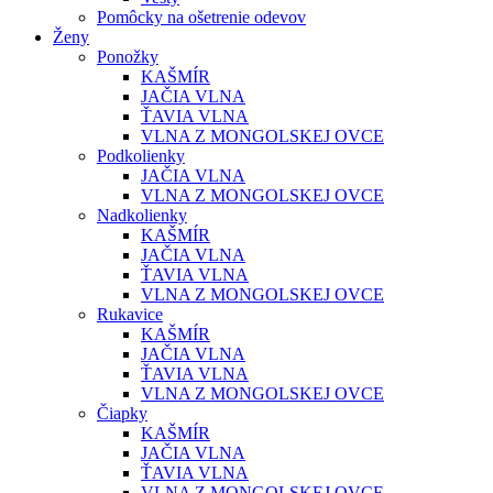
Pomôcky na ošetrenie odevov
Ženy
Ponožky
KAŠMÍR
JAČIA VLNA
ŤAVIA VLNA
VLNA Z MONGOLSKEJ OVCE
Podkolienky
JAČIA VLNA
VLNA Z MONGOLSKEJ OVCE
Nadkolienky
KAŠMÍR
JAČIA VLNA
ŤAVIA VLNA
VLNA Z MONGOLSKEJ OVCE
Rukavice
KAŠMÍR
JAČIA VLNA
ŤAVIA VLNA
VLNA Z MONGOLSKEJ OVCE
Čiapky
KAŠMÍR
JAČIA VLNA
ŤAVIA VLNA
VLNA Z MONGOLSKEJ OVCE