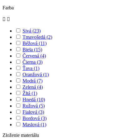
Farba


Sivá
(23)
Tmavošedá
(2)
Béžová
(11)
Biela
(15)
Červená
(4)
Čierna
(3)
Ťava
(1)
Oranžová
(1)
Modrá
(7)
Zelená
(4)
Žltá
(1)
Hnedá
(10)
Ružová
(5)
Fialová
(3)
Bordová
(3)
Maslová
(1)
Zloženie materiálu