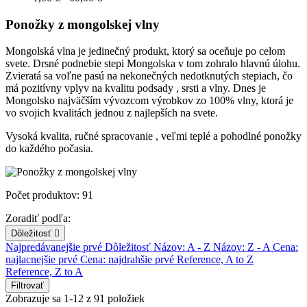
Ponožky z mongolskej vlny
Mongolská vlna je jedinečný produkt, ktorý sa oceňuje po celom
svete. Drsné podnebie stepi Mongolska v tom zohralo hlavnú úlohu.
Zvieratá sa voľne pasú na nekonečných nedotknutých stepiach, čo
má pozitívny vplyv na kvalitu podsady , srsti a vlny. Dnes je
Mongolsko najväčším vývozcom výrobkov zo 100% vlny, ktorá je
vo svojich kvalitách jednou z najlepších na svete.
Vysoká kvalita, ručné spracovanie , veľmi teplé a pohodlné ponožky
do každého počasia.
Počet produktov: 91
Zoradiť podľa:
Dôležitosť

Najpredávanejšie prvé
Dôležitosť
Názov: A - Z
Názov: Z - A
Cena:
najlacnejšie prvé
Cena: najdrahšie prvé
Reference, A to Z
Reference, Z to A
Filtrovať
Zobrazuje sa 1-12 z 91 položiek