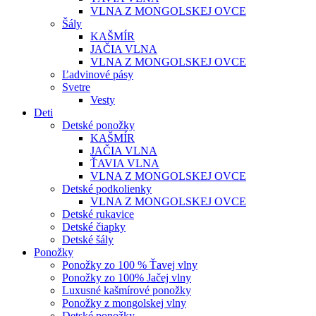
VLNA Z MONGOLSKEJ OVCE
Šály
KAŠMÍR
JAČIA VLNA
VLNA Z MONGOLSKEJ OVCE
Ľadvinové pásy
Svetre
Vesty
Deti
Detské ponožky
KAŠMÍR
JAČIA VLNA
ŤAVIA VLNA
VLNA Z MONGOLSKEJ OVCE
Detské podkolienky
VLNA Z MONGOLSKEJ OVCE
Detské rukavice
Detské čiapky
Detské šály
Ponožky
Ponožky zo 100 % Ťavej vlny
Ponožky zo 100% Jačej vlny
Luxusné kašmírové ponožky
Ponožky z mongolskej vlny
Detské ponožky