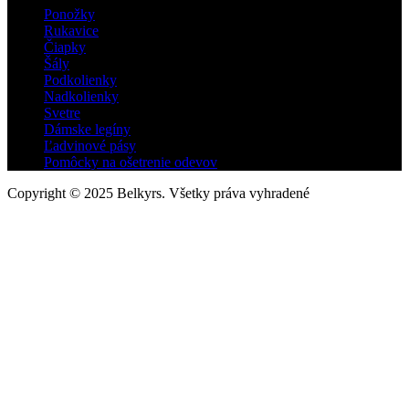
Ponožky
Rukavice
Čiapky
Šály
Podkolienky
Nadkolienky
Svetre
Dámske legíny
Ľadvinové pásy
Pomôcky na ošetrenie odevov
Copyright © 2025
Belkyrs
. Všetky práva vyhradené