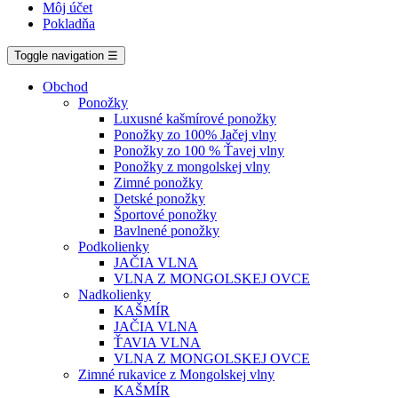
Môj účet
Pokladňa
Toggle navigation
☰
Obchod
Ponožky
Luxusné kašmírové ponožky
Ponožky zo 100% Jačej vlny
Ponožky zo 100 % Ťavej vlny
Ponožky z mongolskej vlny
Zimné ponožky
Detské ponožky
Športové ponožky
Bavlnené ponožky
Podkolienky
JAČIA VLNA
VLNA Z MONGOLSKEJ OVCE
Nadkolienky
KAŠMÍR
JAČIA VLNA
ŤAVIA VLNA
VLNA Z MONGOLSKEJ OVCE
Zimné rukavice z Mongolskej vlny
KAŠMÍR