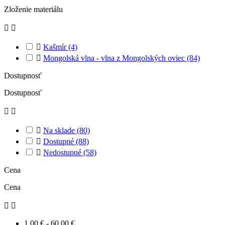
Zloženie materiálu



Kašmír
(4)

Mongolská vlna - vlna z Mongolských oviec
(84)
Dostupnosť
Dostupnosť



Na sklade
(80)

Dostupné
(88)

Nedostupné
(58)
Cena
Cena


1,00 € - 60,00 €