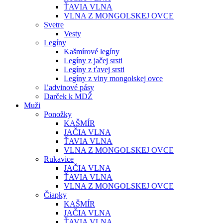
ŤAVIA VLNA
VLNA Z MONGOLSKEJ OVCE
Svetre
Vesty
Legíny
Kašmírové legíny
Legíny z jačej srsti
Legíny z ťavej srsti
Legíny z vlny mongolskej ovce
Ľadvinové pásy
Darček k MDŽ
Muži
Ponožky
KAŠMÍR
JAČIA VLNA
ŤAVIA VLNA
VLNA Z MONGOLSKEJ OVCE
Rukavice
JAČIA VLNA
ŤAVIA VLNA
VLNA Z MONGOLSKEJ OVCE
Čiapky
KAŠMÍR
JAČIA VLNA
ŤAVIA VLNA