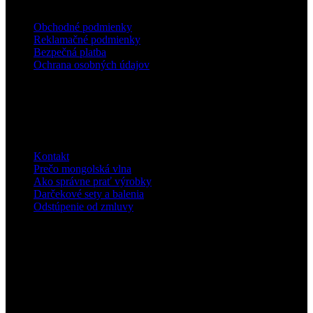


Obchodné podmienky
Reklamačné podmienky
Bezpečná platba
Ochrana osobných údajov
Informácie
Kontakt
Prečo mongolská vlna
Ako správne prať výrobky
Darčekové sety a balenia
Odstúpenie od zmluvy
Nakupujte

