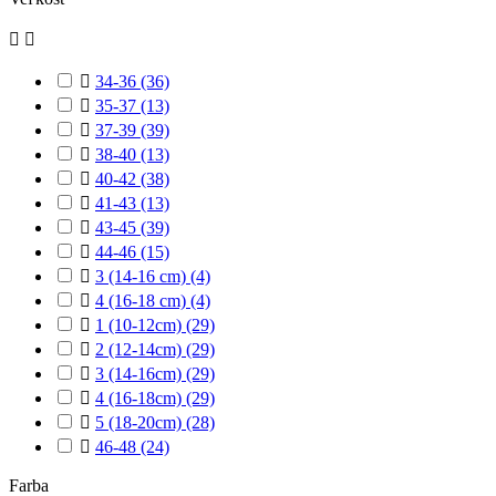



34-36
(36)

35-37
(13)

37-39
(39)

38-40
(13)

40-42
(38)

41-43
(13)

43-45
(39)

44-46
(15)

3 (14-16 cm)
(4)

4 (16-18 cm)
(4)

1 (10-12cm)
(29)

2 (12-14cm)
(29)

3 (14-16cm)
(29)

4 (16-18cm)
(29)

5 (18-20cm)
(28)

46-48
(24)
Farba