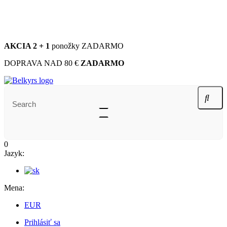
ZÁKAZNÍCKA PODPORA
info@belkyrs.sk
+421 902 402 663
AKCIA 2 + 1
ponožky ZADARMO
DOPRAVA NAD 80 €
ZADARMO
0
Jazyk:
Mena:
EUR
Prihlásiť sa