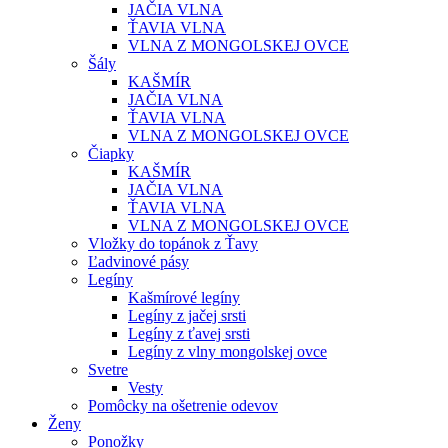
JAČIA VLNA
ŤAVIA VLNA
VLNA Z MONGOLSKEJ OVCE
Šály
KAŠMÍR
JAČIA VLNA
ŤAVIA VLNA
VLNA Z MONGOLSKEJ OVCE
Čiapky
KAŠMÍR
JAČIA VLNA
ŤAVIA VLNA
VLNA Z MONGOLSKEJ OVCE
Vložky do topánok z Ťavy
Ľadvinové pásy
Legíny
Kašmírové legíny
Legíny z jačej srsti
Legíny z ťavej srsti
Legíny z vlny mongolskej ovce
Svetre
Vesty
Pomôcky na ošetrenie odevov
Ženy
Ponožky