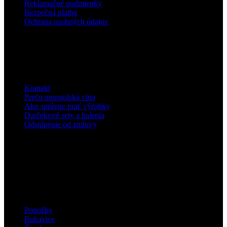
Reklamačné podmienky
Bezpečná platba
Ochrana osobných údajov
Informácie
Kontakt
Prečo mongolská vlna
Ako správne prať výrobky
Darčekové sety a balenia
Odstúpenie od zmluvy
Nakupujte


Ponožky
Rukavice