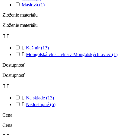
Maslová
(1)
Zloženie materiálu
Zloženie materiálu



Kašmír
(13)

Mongolská vlna - vlna z Mongolských oviec
(1)
Dostupnosť
Dostupnosť



Na sklade
(13)

Nedostupné
(6)
Cena
Cena