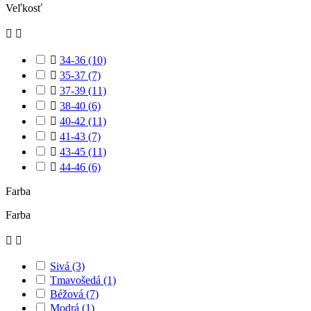
Veľkosť



34-36
(10)

35-37
(7)

37-39
(11)

38-40
(6)

40-42
(11)

41-43
(7)

43-45
(11)

44-46
(6)
Farba
Farba


Sivá
(3)
Tmavošedá
(1)
Béžová
(7)
Modrá
(1)