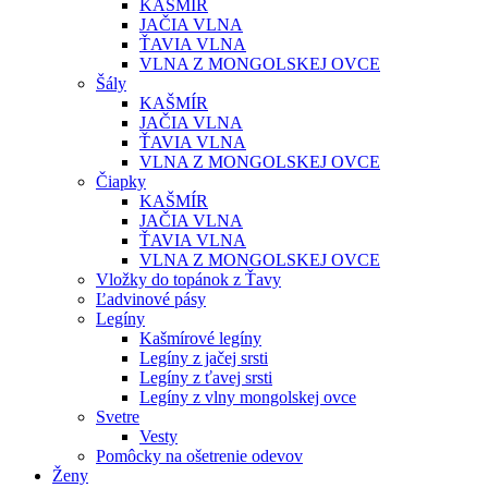
KAŠMÍR
JAČIA VLNA
ŤAVIA VLNA
VLNA Z MONGOLSKEJ OVCE
Šály
KAŠMÍR
JAČIA VLNA
ŤAVIA VLNA
VLNA Z MONGOLSKEJ OVCE
Čiapky
KAŠMÍR
JAČIA VLNA
ŤAVIA VLNA
VLNA Z MONGOLSKEJ OVCE
Vložky do topánok z Ťavy
Ľadvinové pásy
Legíny
Kašmírové legíny
Legíny z jačej srsti
Legíny z ťavej srsti
Legíny z vlny mongolskej ovce
Svetre
Vesty
Pomôcky na ošetrenie odevov
Ženy