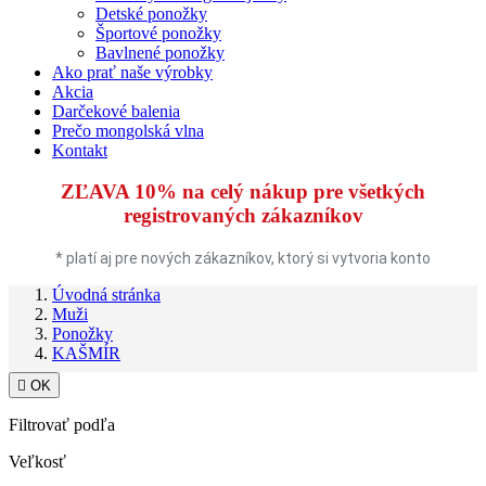
Detské ponožky
Športové ponožky
Bavlnené ponožky
Ako prať naše výrobky
Akcia
Darčekové balenia
Prečo mongolská vlna
Kontakt
ZĽAVA 10%
na celý nákup pre všetkých
registrovaných zákazníkov
* platí aj pre nových zákazníkov, ktorý si vytvoria konto
Úvodná stránka
Muži
Ponožky
KAŠMÍR

OK
Filtrovať podľa
Veľkosť