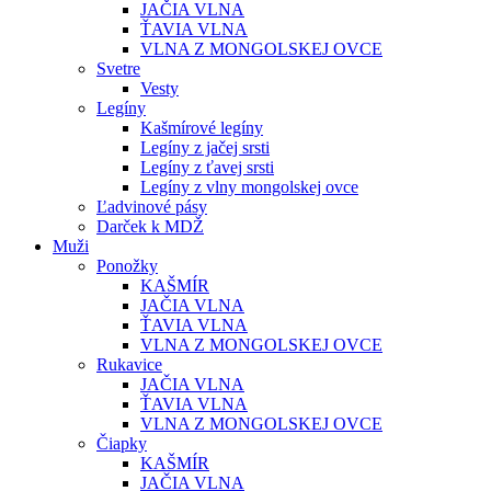
JAČIA VLNA
ŤAVIA VLNA
VLNA Z MONGOLSKEJ OVCE
Svetre
Vesty
Legíny
Kašmírové legíny
Legíny z jačej srsti
Legíny z ťavej srsti
Legíny z vlny mongolskej ovce
Ľadvinové pásy
Darček k MDŽ
Muži
Ponožky
KAŠMÍR
JAČIA VLNA
ŤAVIA VLNA
VLNA Z MONGOLSKEJ OVCE
Rukavice
JAČIA VLNA
ŤAVIA VLNA
VLNA Z MONGOLSKEJ OVCE
Čiapky
KAŠMÍR
JAČIA VLNA