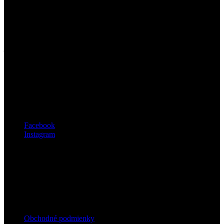
O nás
Prémiové oblečenie a doplnky z Mongolskej vlny. V našom
portfóliu výrobkov nájdete produkty zo 100% ťavej vlny, 100%
jačej vlny, z ovčej vlny a pre najnáročnejších luxusné výrobky z
kašmíru.
Belkyrs®
Novoveská 7/A
841 07 Bratislava - mestská časť Devínska Nová Ves
Sledujte nás
Facebook
Instagram
Všetko o nákupe


Obchodné podmienky