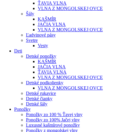
ŤAVIA VLNA
VLNA Z MONGOLSKEJ OVCE
Šály
KAŠMÍR
JAČIA VLNA
VLNA Z MONGOLSKEJ OVCE
Ľadvinové pásy
Svetre
Vesty
Deti
Detské ponožky
KAŠMÍR
JAČIA VLNA
ŤAVIA VLNA
VLNA Z MONGOLSKEJ OVCE
Detské podkolienky
VLNA Z MONGOLSKEJ OVCE
Detské rukavice
Detské čiapky
Detské šály
Ponožky
Ponožky zo 100 % Ťavej vlny
Ponožky zo 100% Jačej vlny
Luxusné kašmírové ponožky
Ponožky z mongolskej vlny