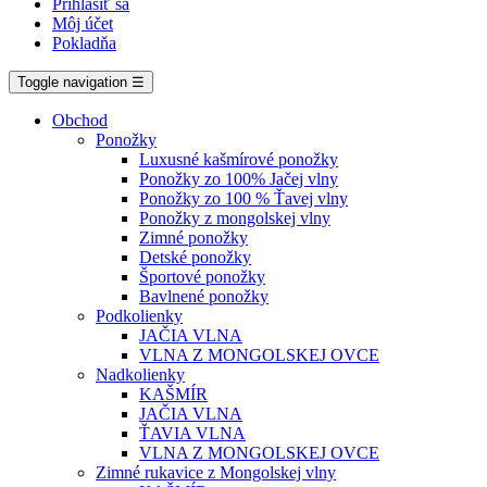
Prihlásiť sa
Môj účet
Pokladňa
Toggle navigation
☰
Obchod
Ponožky
Luxusné kašmírové ponožky
Ponožky zo 100% Jačej vlny
Ponožky zo 100 % Ťavej vlny
Ponožky z mongolskej vlny
Zimné ponožky
Detské ponožky
Športové ponožky
Bavlnené ponožky
Podkolienky
JAČIA VLNA
VLNA Z MONGOLSKEJ OVCE
Nadkolienky
KAŠMÍR
JAČIA VLNA
ŤAVIA VLNA
VLNA Z MONGOLSKEJ OVCE
Zimné rukavice z Mongolskej vlny