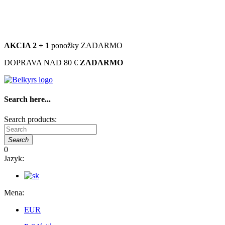
ZÁKAZNÍCKA PODPORA
info@belkyrs.sk
+421 902 402 663
AKCIA 2 + 1
ponožky ZADARMO
DOPRAVA NAD 80 €
ZADARMO
Search here...
Search products:
Search
0
Jazyk:
Mena:
EUR