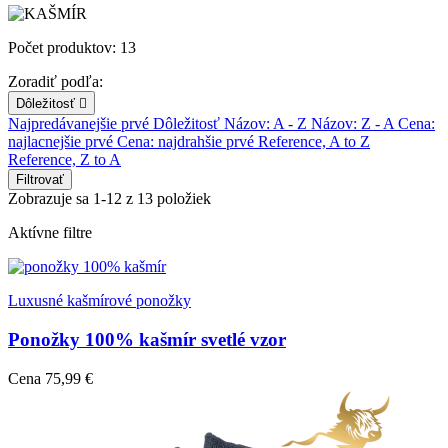
Počet produktov: 13
Zoradiť podľa:
Dôležitosť

Najpredávanejšie prvé
Dôležitosť
Názov: A - Z
Názov: Z - A
Cena:
najlacnejšie prvé
Cena: najdrahšie prvé
Reference, A to Z
Reference, Z to A
Filtrovať
Zobrazuje sa 1-12 z 13 položiek
Aktívne filtre
Luxusné kašmírové ponožky
Ponožky 100% kašmír svetlé vzor
Cena
75,99 €