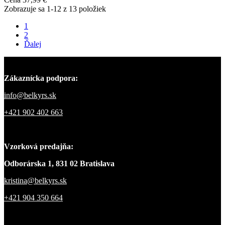
Zobrazuje sa 1-12 z 13 položiek
1
2
Ďalej
Zákaznícka podpora:
info@belkyrs.sk
+421 902 402 663
Vzorková predajňa:
Odborárska 1, 831 02 Bratislava
kristina@belkyrs.sk
+421 904 350 664