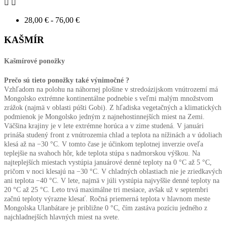


28,00 € - 76,00 €
KAŠMÍR
Kašmírové ponožky
Prečo sú tieto ponožky také výnimočné ?
Vzhľadom
na polohu na náhornej plošine v stredoázijskom vnútrozemí má
Mongolsko extrémne kontinentálne podnebie s veľmi malým množstvom
zrážok (najmä v oblasti púšti Gobi). Z hľadiska vegetačných a klimatických
podmienok je Mongolsko jedným z najnehostinnejších miest na Zemi.
Väčšina krajiny je v lete extrémne horúca a v zime studená. V januári
prináša studený front z vnútrozemia chlad a teplota na nížinách a v údoliach
klesá až na −30 °C. V tomto čase je účinkom teplotnej inverzie oveľa
teplejšie na svahoch hôr, kde teplota stúpa s nadmorskou výškou. Na
najteplejších miestach vystúpia januárové denné teploty na 0 °C až 5 °C,
pričom v noci klesajú na −30 °C. V chladných oblastiach nie je zriedkavých
ani teplota −40 °C. V lete, najmä v júli vystúpia najvyššie denné teploty na
20 °C až 25 °C. Leto trvá maximálne tri mesiace, avšak už v septembri
začnú teploty výrazne klesať. Ročná priemerná teplota v hlavnom meste
Mongolska Ulanbátare je približne 0 °C, čím zastáva pozíciu jedného z
najchladnejších hlavných miest na svete.