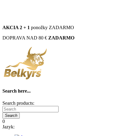
ZÁKAZNÍCKA PODPORA
info@belkyrs.sk
+421 902 402 663
AKCIA 2 + 1
ponožky ZADARMO
DOPRAVA NAD 80 €
ZADARMO
Search here...
Search products:
Search
0
Jazyk: