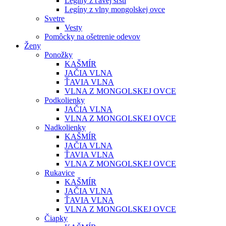
Legíny z ťavej srsti
Legíny z vlny mongolskej ovce
Svetre
Vesty
Pomôcky na ošetrenie odevov
Ženy
Ponožky
KAŠMÍR
JAČIA VLNA
ŤAVIA VLNA
VLNA Z MONGOLSKEJ OVCE
Podkolienky
JAČIA VLNA
VLNA Z MONGOLSKEJ OVCE
Nadkolienky
KAŠMÍR
JAČIA VLNA
ŤAVIA VLNA
VLNA Z MONGOLSKEJ OVCE
Rukavice
KAŠMÍR
JAČIA VLNA
ŤAVIA VLNA
VLNA Z MONGOLSKEJ OVCE
Čiapky