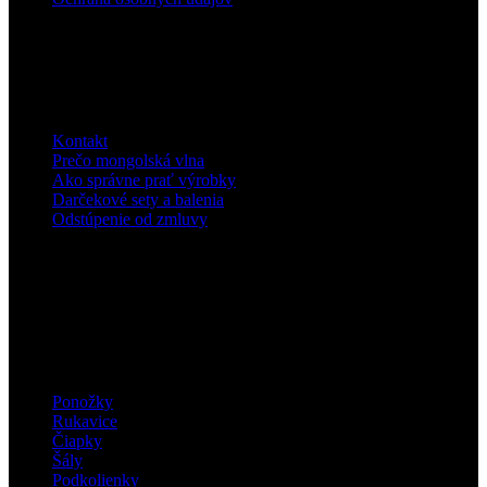
Informácie
Kontakt
Prečo mongolská vlna
Ako správne prať výrobky
Darčekové sety a balenia
Odstúpenie od zmluvy
Nakupujte


Ponožky
Rukavice
Čiapky
Šály
Podkolienky