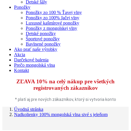
Detské šály
Ponožky
Ponožky zo 100 % Ťavej vlny
Ponožky zo 100% Jačej vlny
Luxusné kašmírové ponožky
Ponožky z mongolskej vlny
Detské ponožky
Športové ponožky
Bavlnené ponožky
Ako prať naše výrobky
Akcia
Darčekové balenia
Prečo mongolská vlna
Kontakt
ZĽAVA 10%
na celý nákup pre všetkých
registrovaných zákazníkov
* platí aj pre nových zákazníkov, ktorý si vytvoria konto
Úvodná stránka
Nadkolienky 100% mongolská vlna sivé s jeleňom