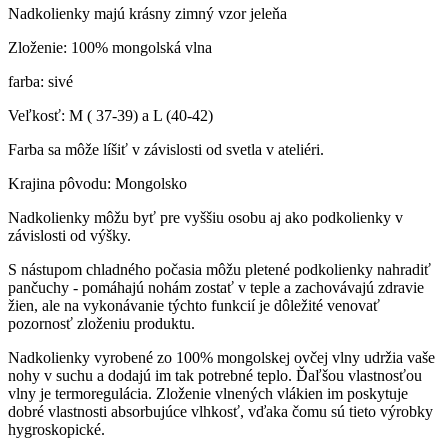
Nadkolienky majú krásny zimný vzor jeleňa
Zloženie: 100% mongolská vlna
farba: sivé
Veľkosť: M ( 37-39) a L (40-42)
Farba sa môže líšiť v závislosti od svetla v ateliéri.
Krajina pôvodu: Mongolsko
Nadkolienky môžu byť pre vyššiu osobu aj ako podkolienky v
závislosti od výšky.
S nástupom chladného počasia môžu pletené podkolienky nahradiť
pančuchy - pomáhajú nohám zostať v teple a zachovávajú zdravie
žien, ale na vykonávanie týchto funkcií je dôležité venovať
pozornosť zloženiu produktu.
Nadkolienky vyrobené zo 100% mongolskej ovčej vlny udržia vaše
nohy v suchu a dodajú im tak potrebné teplo. Ďaľšou vlastnosťou
vlny je termoregulácia.
Zloženie vlnených vlákien im poskytuje
dobré vlastnosti absorbujúce vlhkosť, vďaka čomu sú tieto výrobky
hygroskopické.