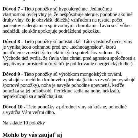
Dôvod 7
- Tieto ponožky sú hypoalergénne. Jedinečnou
vlastnosťou ovčej vlny je, že nespôsobuje alergie, podobne ako iné
druhy vlny, čo je obzvlášť dôležité vzhľadom na rastúci počet
pacientov s alergiami a sprievodnými chorobami. Ťavia srsť vôbec
nedráždi, ale skôr upokojuje podráždenú pokožku.
Dôvod 8
- Tieto ponožky sú antistatické. Táto vlastnosť ovčej vlny
je vynikajúcou ochranou pred tzv. „technoagresiou“, ktorú
pociťujeme zo všetkých elektrických spotrebičov v dome. Na
Východe tiež tvrdia, že ťavia vlna chráni pred agresiou spoločnosti a
negatívnym prostredím (urýchľuje pohlcovanie energetických dier).
Dôvod 9
- Tieto ponožky sú výrobkom mongolských tovární,
vyrábajú sa metódou kruhového pletenia (takto sa zvyčajne vyrábajú
športové ponožky), noha je navyše pohodlne upevnená, keďže
ponožka sa jej prispôsobí. Perfektne sedia na nohe, nekĺzajú,
neprekrúcajú sa a nešúchajú sa.
Dôvod 10
- Tieto ponožky z prírodnej vlny sú krásne, pohodlné
a vydržia Vám veľmi dlho.
Na sklade
10 položky
Mohlo by vás zaujať aj