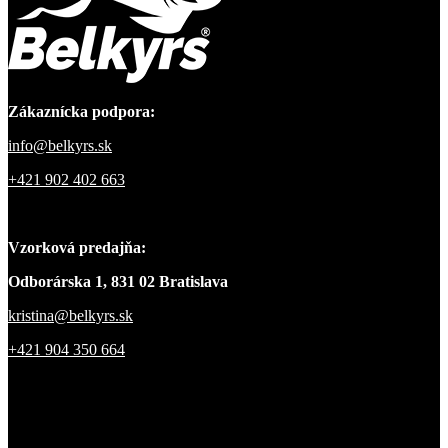
Zákaznícka podpora:
info@belkyrs.sk
+421 902 402 663
Vzorková predajňa:
Odborárska 1, 831 02 Bratislava
kristina@belkyrs.sk
+421 904 350 664
O nás