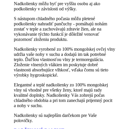
Nadkolienky môžu byť pre vyššiu osobu aj ako
podkolienky v závislosti od výšky.
S nástupom chladného počasia môžu pletené
podkolienky nahradiť pančuchy - pomáhajú nohám
zostať v teple a zachovávajú zdravie žien, ale na
vykonávanie týchto funkcií je dôležité venovať
pozornosť zloženiu produktu.
Nadkolienky vyrobené zo 100% mongolskej ovčej vlny
udržia vaše nohy v suchu a dodajú im tak potrebné
teplo. Ďaľšou vlastnosťou vlny je termoregulácia.
Zloženie vlnených vlákien im poskytuje dobré
vlastnosti absorbujúce vlhkosť, vďaka čomu sú tieto
výrobky hygroskopické.
Elegantné a teplé nadkolienky zo 100% mongolskej
vlny sú vhodné pre všetky ženy, ktoré majú rady
kvalitné doplnky. Nadkolienky Vás zohrejú počas
chladného obdobia a pri tom zanechajú prijemný pocit
a nohy v suchu.
Nadkolienky sú najlepším darčekom pre Vaše
polovičky.