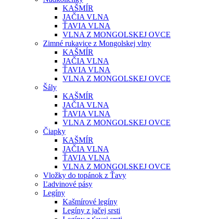
KAŠMÍR
JAČIA VLNA
ŤAVIA VLNA
VLNA Z MONGOLSKEJ OVCE
Zimné rukavice z Mongolskej vlny
KAŠMÍR
JAČIA VLNA
ŤAVIA VLNA
VLNA Z MONGOLSKEJ OVCE
Šály
KAŠMÍR
JAČIA VLNA
ŤAVIA VLNA
VLNA Z MONGOLSKEJ OVCE
Čiapky
KAŠMÍR
JAČIA VLNA
ŤAVIA VLNA
VLNA Z MONGOLSKEJ OVCE
Vložky do topánok z Ťavy
Ľadvinové pásy
Legíny
Kašmírové legíny
Legíny z jačej srsti