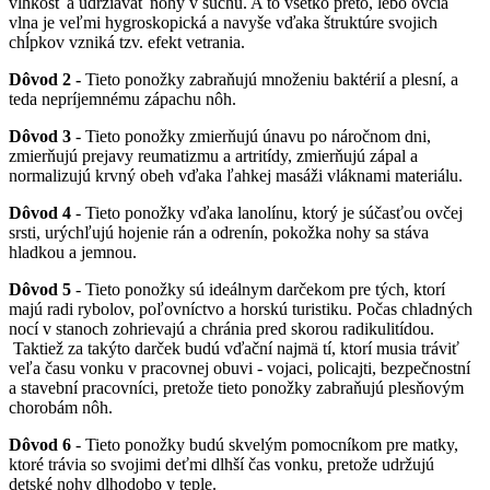
vlhkosť a udržiavať nohy v suchu. A to všetko preto, lebo ovčia
vlna je veľmi hygroskopická a navyše vďaka štruktúre svojich
chĺpkov vzniká tzv. efekt vetrania.
Dôvod 2 -
Tieto ponožky zabraňujú množeniu baktérií a plesní, a
teda nepríjemnému zápachu nôh.
Dôvod 3
- Tieto ponožky zmierňujú únavu po náročnom dni,
zmierňujú prejavy reumatizmu a artritídy, zmierňujú zápal a
normalizujú krvný obeh vďaka ľahkej masáži vláknami materiálu.
Dôvod 4
- Tieto ponožky vďaka lanolínu, ktorý je súčasťou ovčej
srsti, urýchľujú hojenie rán a odrenín, pokožka nohy sa stáva
hladkou a jemnou.
Dôvod 5
- Tieto ponožky sú ideálnym darčekom pre tých, ktorí
majú radi rybolov, poľovníctvo a horskú turistiku. Počas chladných
nocí v stanoch zohrievajú a chránia pred skorou radikulitídou.
Taktiež za takýto darček budú vďační najmä tí, ktorí musia tráviť
veľa času vonku v pracovnej obuvi - vojaci, policajti, bezpečnostní
a stavební pracovníci, pretože tieto ponožky zabraňujú plesňovým
chorobám nôh.
Dôvod 6
- Tieto ponožky budú skvelým pomocníkom pre matky,
ktoré trávia so svojimi deťmi dlhší čas vonku, pretože udržujú
detské nohy dlhodobo v teple.