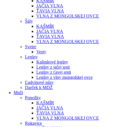
KAŠMÍR
JAČIA VLNA
ŤAVIA VLNA
VLNA Z MONGOLSKEJ OVCE
Šály
KAŠMÍR
JAČIA VLNA
ŤAVIA VLNA
VLNA Z MONGOLSKEJ OVCE
Svetre
Vesty
Legíny
Kašmírové legíny
Legíny z jačej srsti
Legíny z ťavej srsti
Legíny z vlny mongolskej ovce
Ľadvinové pásy
Darček k MDŽ
Muži
Ponožky
KAŠMÍR
JAČIA VLNA
ŤAVIA VLNA
VLNA Z MONGOLSKEJ OVCE
Rukavice