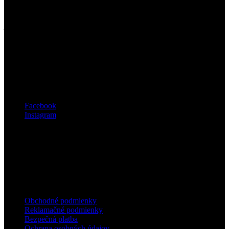
Prémiové oblečenie a doplnky z Mongolskej vlny. V našom
portfóliu výrobkov nájdete produkty zo 100% ťavej vlny, 100%
jačej vlny, z ovčej vlny a pre najnáročnejších luxusné výrobky z
kašmíru.
Belkyrs®
Novoveská 7/A
841 07 Bratislava - mestská časť Devínska Nová Ves
Sledujte nás
Facebook
Instagram
Všetko o nákupe


Obchodné podmienky
Reklamačné podmienky
Bezpečná platba
Ochrana osobných údajov