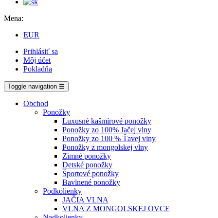
Mena:
EUR
Prihlásiť sa
Môj účet
Pokladňa
Toggle navigation
☰
Obchod
Ponožky
Luxusné kašmírové ponožky
Ponožky zo 100% Jačej vlny
Ponožky zo 100 % Ťavej vlny
Ponožky z mongolskej vlny
Zimné ponožky
Detské ponožky
Športové ponožky
Bavlnené ponožky
Podkolienky
JAČIA VLNA
VLNA Z MONGOLSKEJ OVCE
Nadkolienky