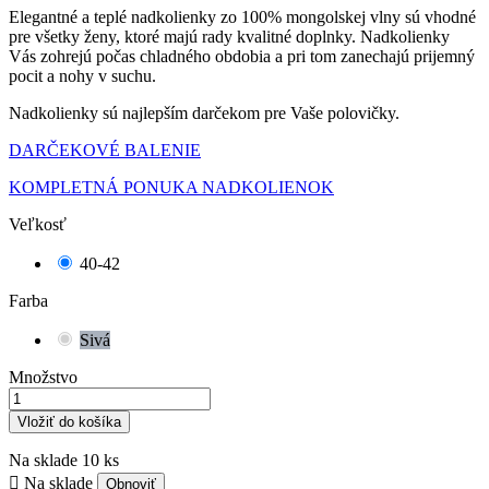
Elegantné a teplé nadkolienky zo 100% mongolskej vlny sú vhodné
pre všetky ženy, ktoré majú rady kvalitné doplnky. Nadkolienky
Vás zohrejú počas chladného obdobia a pri tom zanechajú prijemný
pocit a nohy v suchu.
Nadkolienky sú najlepším darčekom pre Vaše polovičky.
DARČEKOVÉ BALENIE
KOMPLETNÁ PONUKA NADKOLIENOK
Veľkosť
40-42
Farba
Sivá
Množstvo
Vložiť do košíka
Na sklade
10 ks

Na sklade